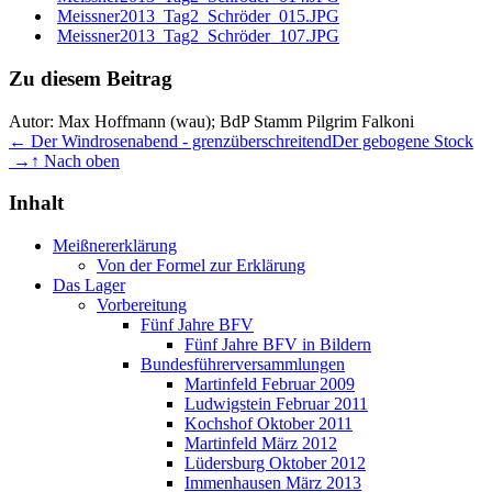
Meissner2013_Tag2_Schröder_015.JPG
Meissner2013_Tag2_Schröder_107.JPG
Zu diesem Beitrag
Autor:
Max Hoffmann (wau); BdP Stamm Pilgrim Falkoni
← Der Windrosenabend - grenzüberschreitend
Der gebogene Stock
→
↑ Nach oben
Inhalt
Meißnererklärung
Von der Formel zur Erklärung
Das Lager
Vorbereitung
Fünf Jahre BFV
Fünf Jahre BFV in Bildern
Bundesführerversammlungen
Martinfeld Februar 2009
Ludwigstein Februar 2011
Kochshof Oktober 2011
Martinfeld März 2012
Lüdersburg Oktober 2012
Immenhausen März 2013