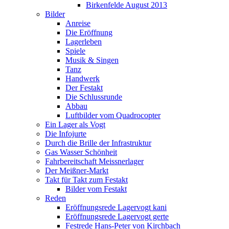
Birkenfelde August 2013
Bilder
Anreise
Die Eröffnung
Lagerleben
Spiele
Musik & Singen
Tanz
Handwerk
Der Festakt
Die Schlussrunde
Abbau
Luftbilder vom Quadrocopter
Ein Lager als Vogt
Die Infojurte
Durch die Brille der Infrastruktur
Gas Wasser Schönheit
Fahrbereitschaft Meissnerlager
Der Meißner-Markt
Takt für Takt zum Festakt
Bilder vom Festakt
Reden
Eröffnungsrede Lagervogt kani
Eröffnungsrede Lagervogt gerte
Festrede Hans-Peter von Kirchbach