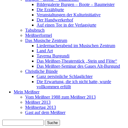
Bildergalerie Burgen – Boote – Baumeister
Die Erzähljurte
Veranstaltungen der Kulturinitiative
Der Handwerkerhof
Auf einen Tee in der Verlagsjurte
Tabubruch
Meißnerformel
Das Musische Zentrum
Liedermacherabend im Musischen Zentrum
Land Art
Taverna Burgundi
Das Meißner-Theaterstück „Stein und Flöte“
Das Meißner-Seminar des Gaues Alt-Burgund
Christliche Bünde
Ganz persönliche Schlaglichter
Die Erwartung, die ich nicht hatte, wurde
vollkommen erfüllt
Mein Meißner
Vom Meißner 1988 zum Meißner 2013
Meißner 2013
Meißnertag 2013
Gast auf dem Meißner
Suche