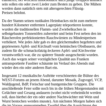
sein sollen ein oder zwei Lieder zum Besten zu geben. Die Mühen
werden dann natürlich stets mit altersgerechten Flüssig-
Preisen belohnt.
Da der Stamm seinen rustikalen Heimbackes nicht zum mehrere
hundert Kilometer entfernten Lagerplatz teleportieren konnte,
wurden die traditionellen Flamm- und Zwiebelkuchen in
selbstgebauten Tonnenöfen zubereitet und beim Fest neben den im
Räucherofen perfektionierten Rauchwürsten zu Mindestpreisen
verhökert. Wie jedes Jahr gab es den gleichermaßen begehrten und
gepriesenen Apfel- und Kirchsaft vom heimischen Obstbauern, der
zudem für die schmackofatzig-leckeren Apfel- und Kirchweine
verantwortlich war, die zu späterer Stunde ausgeschenkt wurden.
Auch das wegen seiner vorzüglichen Qualität aus Franken
antransportierte Fassbier schäumte im Verlauf des Abends mal
wieder den ein oder anderen Bart ein.
Insgesamt 12 musikalische Auftritte verschönerten die Bühne des
WEST
-Forums an jenem Abend, darunter Mosaik, Zugvogel,
VCP
,
Waldjugend, BdP, Freischar und buntgemischte Gruppen. Die
anschließende Feier sollte noch bis in die frühen Morgenstunden mit
Gelächter und Gesang andauern (wobei nicht verheimlicht werden
soll, dass hierbei der ein oder andere Nachtwächter mit Wein und
Wurst bestochen werden musste). Am nächsten Morgen haben sich
die im Voraus angesammelten Zweifel über die Ausrichtung des