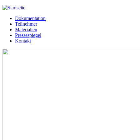
Jump to navigation
Dokumentation
Meißner 2013
Teilnehmer
Hauptmenü
Materialien
Pressespiegel
Kontakt