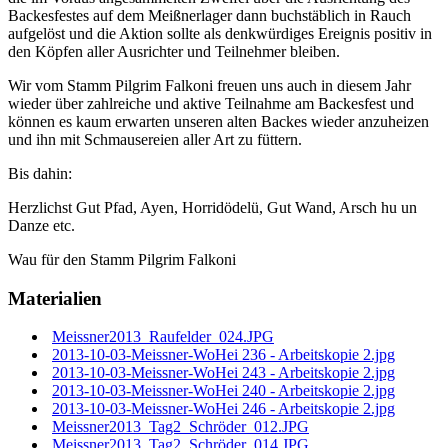
Backesfestes auf dem Meißnerlager dann buchstäblich in Rauch
aufgelöst und die Aktion sollte als denkwürdiges Ereignis positiv in
den Köpfen aller Ausrichter und Teilnehmer bleiben.
Wir vom Stamm Pilgrim Falkoni freuen uns auch in diesem Jahr
wieder über zahlreiche und aktive Teilnahme am Backesfest und
können es kaum erwarten unseren alten Backes wieder anzuheizen
und ihn mit Schmausereien aller Art zu füttern.
Bis dahin:
Herzlichst Gut Pfad, Ayen, Horridödelü, Gut Wand, Arsch hu un
Danze etc.
Wau für den Stamm Pilgrim Falkoni
Materialien
Meissner2013_Raufelder_024.JPG
2013-10-03-Meissner-WoHei 236 - Arbeitskopie 2.jpg
2013-10-03-Meissner-WoHei 243 - Arbeitskopie 2.jpg
2013-10-03-Meissner-WoHei 240 - Arbeitskopie 2.jpg
2013-10-03-Meissner-WoHei 246 - Arbeitskopie 2.jpg
Meissner2013_Tag2_Schröder_012.JPG
Meissner2013_Tag2_Schröder_014.JPG