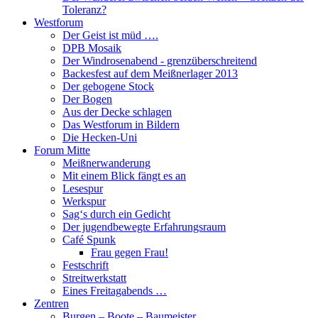
Toleranz?
Westforum
Der Geist ist müd ….
DPB Mosaik
Der Windrosenabend - grenzüberschreitend
Backesfest auf dem Meißnerlager 2013
Der gebogene Stock
Der Bogen
Aus der Decke schlagen
Das Westforum in Bildern
Die Hecken-Uni
Forum Mitte
Meißnerwanderung
Mit einem Blick fängt es an
Lesespur
Werkspur
Sag‘s durch ein Gedicht
Der jugendbewegte Erfahrungsraum
Café Spunk
Frau gegen Frau!
Festschrift
Streitwerkstatt
Eines Freitagabends …
Zentren
Burgen – Boote – Baumeister