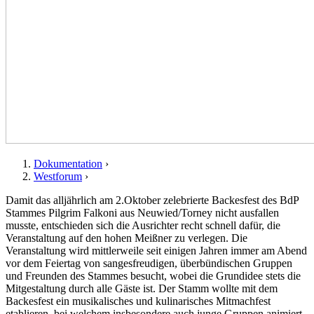
Dokumentation
›
Westforum
›
Sie sind hier
Damit das alljährlich am 2.Oktober zelebrierte Backesfest des BdP
Stammes Pilgrim Falkoni aus Neuwied/Torney nicht ausfallen
musste, entschieden sich die Ausrichter recht schnell dafür, die
Veranstaltung auf den hohen Meißner zu verlegen. Die
Veranstaltung wird mittlerweile seit einigen Jahren immer am Abend
vor dem Feiertag von sangesfreudigen, überbündischen Gruppen
und Freunden des Stammes besucht, wobei die Grundidee stets die
Mitgestaltung durch alle Gäste ist. Der Stamm wollte mit dem
Backesfest ein musikalisches und kulinarisches Mitmachfest
etablieren, bei welchem insbesondere auch junge Gruppen animiert