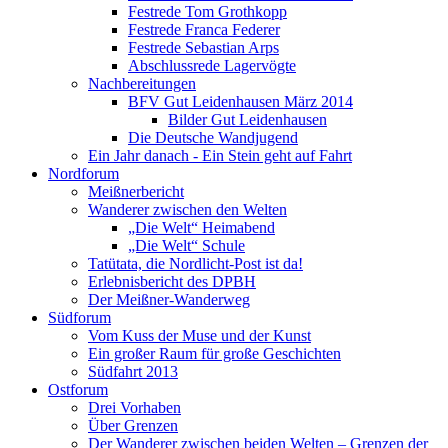
Festrede Tom Grothkopp
Festrede Franca Federer
Festrede Sebastian Arps
Abschlussrede Lagervögte
Nachbereitungen
BFV Gut Leidenhausen März 2014
Bilder Gut Leidenhausen
Die Deutsche Wandjugend
Ein Jahr danach - Ein Stein geht auf Fahrt
Nordforum
Meißnerbericht
Wanderer zwischen den Welten
„Die Welt“ Heimabend
„Die Welt“ Schule
Tatütata, die Nordlicht-Post ist da!
Erlebnisbericht des DPBH
Der Meißner-Wanderweg
Südforum
Vom Kuss der Muse und der Kunst
Ein großer Raum für große Geschichten
Südfahrt 2013
Ostforum
Drei Vorhaben
Über Grenzen
Der Wanderer zwischen beiden Welten – Grenzen der