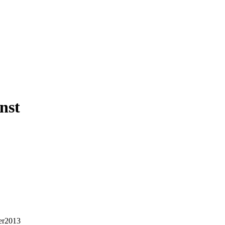
nst
er2013