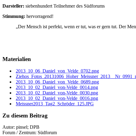
Darsteller:
siebenhundert Teilnehmer des Südforums
Stimmung:
hervorragend!
„Der Mensch ist perfekt, wenn er tut, was er gern tut. Der Mens
Materialien
2013_10_06_Daniel_von_Velde_0702.png
Ziehos_Fotos_20131006_Hoher_Meissner_2013__Nr_0991_mit
2013_10_06_Daniel_von_Velde_0689.png
2013_10_02_Daniel_von-Velde_0014.png
2013_10_02_Daniel_von-Velde_0030.png
2013_10_02_Daniel_von-Velde_0016.png
Meissner2013_Tag2_Schröder_125.JPG
Zu diesem Beitrag
Autor:
pinsel; DPB
Forum / Zentrum:
Südforum