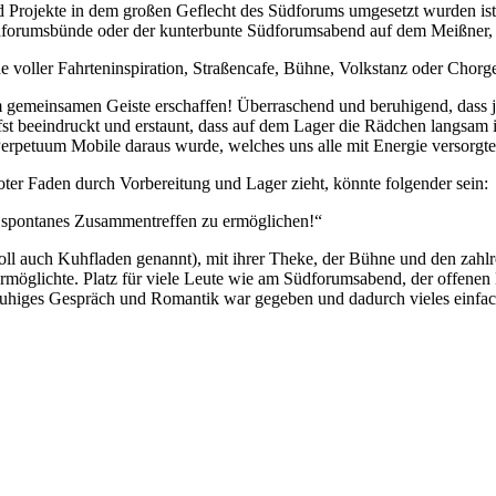
 Projekte in dem großen Geflecht des Südforums umgesetzt wurden ist z
üdforumsbünde oder der kunterbunte Südforumsabend auf dem Meißner, 
e voller Fahrteninspiration, Straßencafe, Bühne, Volkstanz oder Chorg
 gemeinsamen Geiste erschaffen! Überraschend und beruhigend, dass je
st beeindruckt und erstaunt, dass auf dem Lager die Rädchen langsam i
Perpetuum Mobile daraus wurde, welches uns alle mit Energie versorgte
ter Faden durch Vorbereitung und Lager zieht, könnte folgender sein:
spontanes Zusammentreffen zu ermöglichen!“
voll auch Kuhfladen genannt), mit ihrer Theke, der Bühne und den zahlr
rmöglichte. Platz für viele Leute wie am Südforumsabend, der offene
 ruhiges Gespräch und Romantik war gegeben und dadurch vieles einfa