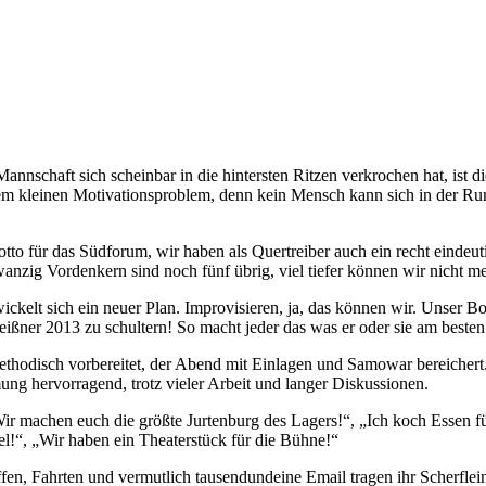
schaft sich scheinbar in die hintersten Ritzen verkrochen hat, ist d
nem kleinen Motivationsproblem, denn kein Mensch kann sich in der Ru
o für das Südforum, wir haben als Quertreiber auch ein recht eindeutig
anzig Vordenkern sind noch fünf übrig, viel tiefer können wir nicht m
ickelt sich ein neuer Plan. Improvisieren, ja, das können wir. Unser Bo
eißner 2013 zu schultern! So macht jeder das was er oder sie am besten
hodisch vorbereitet, der Abend mit Einlagen und Samowar bereichert. 
ung hervorragend, trotz vieler Arbeit und langer Diskussionen.
r machen euch die größte Jurtenburg des Lagers!“, „Ich koch Essen für
!“, „Wir haben ein Theaterstück für die Bühne!“
effen, Fahrten und vermutlich tausendundeine Email tragen ihr Scherfle