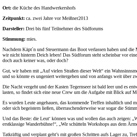
Ort:
die Küche des Handwerkershofs
Zeitpunkt:
ca. zwei Jahre vor Meißner2013
Darsteller:
Drei bis fünf Teilnehmer des Südforums
Stimmung:
mies.
Nachdem Käpt`n und Steuermann das Boot verlassen haben und die Mann
wir nicht hinterm Deich leben! Das Südforum steht scheinbar vor ei
doch auch keiner was, oder doch?
Gut, wir haben mit „Auf vielen Straßen dieser Welt“ ein Wahnsinnsmott
und so könnte es ungeniert weitergehen und von anfangs weit über zw
Die Nacht vergeht und der Kasten Tegernseer ist bald leer und es entw
lasten, so findet sich eine neue Crew um die Aufgabe mit Blick auf M
Es wurden Leute angehauen, das kommende Treffen inhaltlich und met
oder sich begeistern ließen, überraschenderweise war sogar die Stimm
Und das Beste: die Leut‘ können was und wollen das auch zeigen: „Wi
erstklassige Wanderbühne!“, „Wir schütteln Workshops aus dem Ärmel
Tatkräftig und verplant geht’s mit großen Schritten aufs Lager zu, Tr