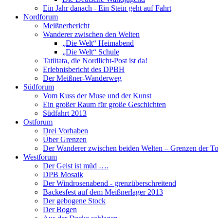
Ein Jahr danach - Ein Stein geht auf Fahrt
Nordforum
Meißnerbericht
Wanderer zwischen den Welten
„Die Welt“ Heimabend
„Die Welt“ Schule
Tatütata, die Nordlicht-Post ist da!
Erlebnisbericht des DPBH
Der Meißner-Wanderweg
Südforum
Vom Kuss der Muse und der Kunst
Ein großer Raum für große Geschichten
Südfahrt 2013
Ostforum
Drei Vorhaben
Über Grenzen
Der Wanderer zwischen beiden Welten – Grenzen der To
Westforum
Der Geist ist müd ….
DPB Mosaik
Der Windrosenabend - grenzüberschreitend
Backesfest auf dem Meißnerlager 2013
Der gebogene Stock
Der Bogen