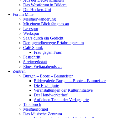
Aus der Decke schlagen
Das Westforum in Bildern
Die Hecken-Uni
Forum Mitte
Meißnerwanderung
Mit einem Blick fängt es an
Lesespur
Werkspur
Sag‘s durch ein Gedicht
Der jugendbewegte Erfahrungsraum
Café Spunk
Frau gegen Frau!
Festschrift
Streitwerkstatt
Eines Freitagabends …
Zentren
Burgen – Boote – Baumeister
Bildergalerie Burgen – Boote – Baumeister
Die Erzähljurte
Veranstaltungen der Kulturinitiative
Der Handwerkerhof
Auf einen Tee in der Verlagsjurte
Tabubruch
Meißnerformel
Das Musische Zentrum