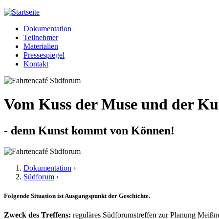
Jump to navigation
Dokumentation
Meißner 2013
Teilnehmer
Hauptmenü
Materialien
Pressespiegel
Kontakt
Vom Kuss der Muse und der Ku
- denn Kunst kommt von Können!
Dokumentation
›
Südforum
›
Sie sind hier
Folgende Situation ist Ausgangspunkt der Geschichte.
Zweck des Treffens:
reguläres Südforumstreffen zur Planung Meißn