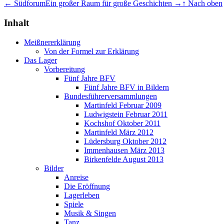
← Südforum
Ein großer Raum für große Geschichten →
↑ Nach oben
Inhalt
Meißnererklärung
Von der Formel zur Erklärung
Das Lager
Vorbereitung
Fünf Jahre BFV
Fünf Jahre BFV in Bildern
Bundesführerversammlungen
Martinfeld Februar 2009
Ludwigstein Februar 2011
Kochshof Oktober 2011
Martinfeld März 2012
Lüdersburg Oktober 2012
Immenhausen März 2013
Birkenfelde August 2013
Bilder
Anreise
Die Eröffnung
Lagerleben
Spiele
Musik & Singen
Tanz