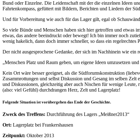
Bund oder Einzelne. Die Leidenschaft mit der die einzelnen Ideen und
Fahrtenkompass, gefüttert mit Bildern, Berichten und Liedern der S
Und für Vorbereitung wie auch für das Lager gilt, egal ob Schauwänd
So viele Bünde und Menschen haben sich hier getroffen und etwas im
etwas, das andere beeindruckt oder bewegt! Ich bin immer noch zutief
wenig hakelich, dann doch immer schneller, so dass ein regelrechtes 
Der nicht ausgesprochene Gedanke, der sich im Nachhinein wie ein ro
„Menschen Platz und Raum geben, um eigene Ideen umzusetzen und 
Kein Ort wäre besser geeignet, als die Südforumskonstruktion (liebe
Zusammrottungen und selbst Diskussion und Gesang im selben Zelt e
und Diskussionen, gleichzeitig aber auch Nischen für wenige Leute,
(also: viel Gefühl) durchdrangen Herz, Zelt und Lagerplatz!
Folgende Situation ist vorübergehen das Ende der Geschichte.
Zweck des Treffens:
Durchführung des Lagers „Meißner2013“
Ort:
Lagerplatz bei Frankershausen
Zeitpunkt:
Oktober 2013