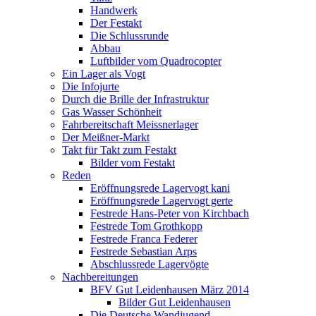
Handwerk
Der Festakt
Die Schlussrunde
Abbau
Luftbilder vom Quadrocopter
Ein Lager als Vogt
Die Infojurte
Durch die Brille der Infrastruktur
Gas Wasser Schönheit
Fahrbereitschaft Meissnerlager
Der Meißner-Markt
Takt für Takt zum Festakt
Bilder vom Festakt
Reden
Eröffnungsrede Lagervogt kani
Eröffnungsrede Lagervogt gerte
Festrede Hans-Peter von Kirchbach
Festrede Tom Grothkopp
Festrede Franca Federer
Festrede Sebastian Arps
Abschlussrede Lagervögte
Nachbereitungen
BFV Gut Leidenhausen März 2014
Bilder Gut Leidenhausen
Die Deutsche Wandjugend