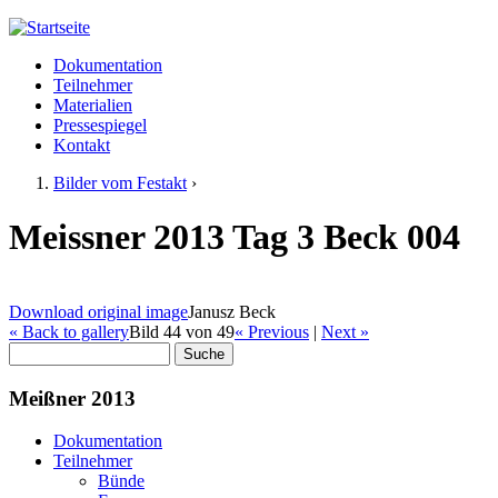
Jump to navigation
Dokumentation
Meißner 2013
Teilnehmer
Hauptmenü
Materialien
Pressespiegel
Kontakt
Bilder vom Festakt
›
Sie sind hier
Meissner 2013 Tag 3 Beck 004
Download original image
Janusz Beck
« Back to gallery
Bild 44 von 49
« Previous
|
Next »
Suche
Suchformular
Meißner 2013
Dokumentation
Teilnehmer
Bünde