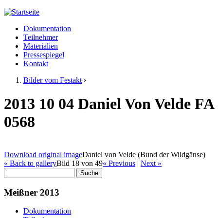
Jump to navigation
Dokumentation
Meißner 2013
Teilnehmer
Hauptmenü
Materialien
Pressespiegel
Kontakt
Bilder vom Festakt
›
Sie sind hier
2013 10 04 Daniel Von Velde FA
0568
Download original image
Daniel von Velde (Bund der Wildgänse)
« Back to gallery
Bild 18 von 49
« Previous
|
Next »
Suche
Suchformular
Meißner 2013
Dokumentation