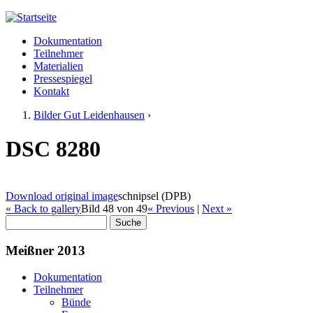
Jump to navigation
Dokumentation
Meißner 2013
Teilnehmer
Hauptmenü
Materialien
Pressespiegel
Kontakt
Bilder Gut Leidenhausen
›
Sie sind hier
DSC 8280
Download original image
schnipsel (DPB)
« Back to gallery
Bild 48 von 49
« Previous
|
Next »
Suche
Suchformular
Meißner 2013
Dokumentation
Teilnehmer
Bünde