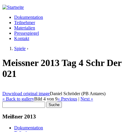
Jump to navigation
Dokumentation
Meißner 2013
Teilnehmer
Hauptmenü
Materialien
Pressespiegel
Kontakt
Spiele
›
Sie sind hier
Meissner 2013 Tag 4 Schr Der
021
Download original image
Daniel Schröder (PB Antares)
« Back to gallery
Bild 4 von 9
« Previous
|
Next »
Suche
Suchformular
Meißner 2013
Dokumentation