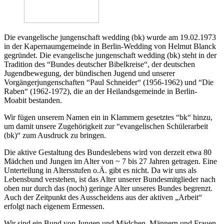
Die evangelische jungenschaft wedding (bk) wurde am 19.02.1973
in der Kapernaumgemeinde in Berlin-Wedding von Helmut Blanck
gegründet. Die evangelische jungenschaft wedding (bk) steht in der
Tradition des “Bundes deutscher Bibelkreise“, der deutschen
Jugendbewegung, der bündischen Jugend und unserer
Vorgängerjungenschaften “Paul Schneider“ (1956-1962) und “Die
Raben“ (1962-1972), die an der Heilandsgemeinde in Berlin-
Moabit bestanden.
Wir fügen unserem Namen ein in Klammern gesetztes “bk“ hinzu,
um damit unsere Zugehörigkeit zur “evangelischen Schülerarbeit
(bk)“ zum Ausdruck zu bringen.
Die aktive Gestaltung des Bundeslebens wird von derzeit etwa 80
Mädchen und Jungen im Alter von ~ 7 bis 27 Jahren getragen. Eine
Unterteilung in Altersstufen o.Ä. gibt es nicht. Da wir uns als
Lebensbund verstehen, ist das Alter unserer Bundesmitglieder nach
oben nur durch das (noch) geringe Alter unseres Bundes begrenzt.
Auch der Zeitpunkt des Ausscheidens aus der aktiven „Arbeit“
erfolgt nach eigenem Ermessen.
Wir sind ein Bund von Jungen und Mädchen, Männern und Frauen.