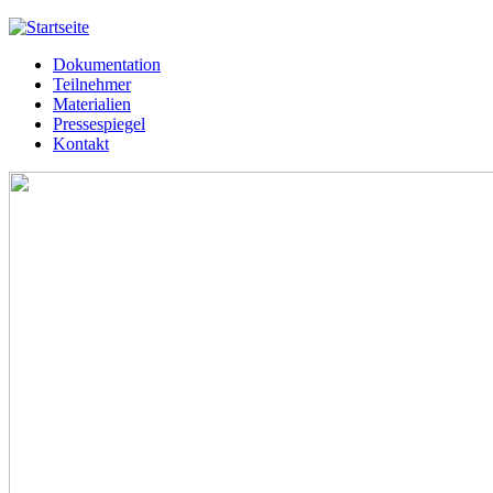
Jump to navigation
Dokumentation
Meißner 2013
Teilnehmer
Hauptmenü
Materialien
Pressespiegel
Kontakt